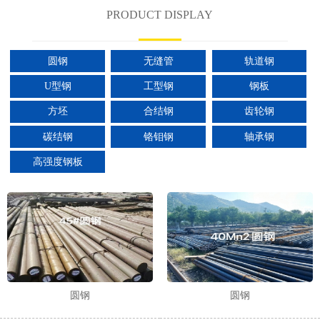
PRODUCT DISPLAY
圆钢
无缝管
轨道钢
U型钢
工型钢
钢板
方坯
合结钢
齿轮钢
碳结钢
铬钼钢
轴承钢
高强度钢板
圆钢
圆钢