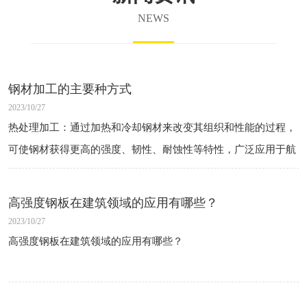
NEWS
钢材加工的主要种方式
2023/10/27
热处理加工：通过加热和冷却钢材来改变其组织和性能的过程，
可使钢材获得更高的强度、韧性、耐蚀性等特性，广泛应用于航
空航天、汽车、造船、机械制造等领域。
冷加工加工：在室温下对钢材进行拉伸、压缩、弯曲等加工工
高强度钢板在建筑领域的应用有哪些？
艺，提高钢材的强度、硬度和均匀性，常用于制造 高 强度 结构
2023/10/27
件、弹簧、线材等产品。
高强度钢板在建筑领域的应用有哪些？