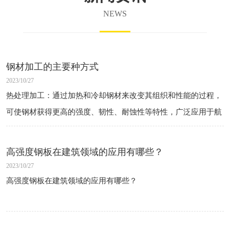
NEWS
钢材加工的主要种方式
2023/10/27
热处理加工：通过加热和冷却钢材来改变其组织和性能的过程，
可使钢材获得更高的强度、韧性、耐蚀性等特性，广泛应用于航
空航天、汽车、造船、机械制造等领域。
冷加工加工：在室温下对钢材进行拉伸、压缩、弯曲等加工工
高强度钢板在建筑领域的应用有哪些？
艺，提高钢材的强度、硬度和均匀性，常用于制造 高 强度 结构
2023/10/27
件、弹簧、线材等产品。
高强度钢板在建筑领域的应用有哪些？