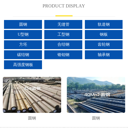
PRODUCT DISPLAY
圆钢
无缝管
轨道钢
U型钢
工型钢
钢板
方坯
合结钢
齿轮钢
碳结钢
铬钼钢
轴承钢
高强度钢板
圆钢
圆钢