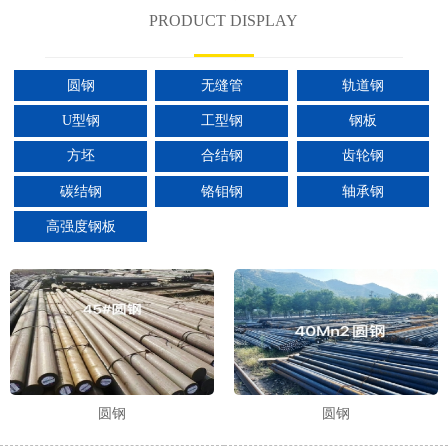
PRODUCT DISPLAY
圆钢
无缝管
轨道钢
U型钢
工型钢
钢板
方坯
合结钢
齿轮钢
碳结钢
铬钼钢
轴承钢
高强度钢板
圆钢
圆钢