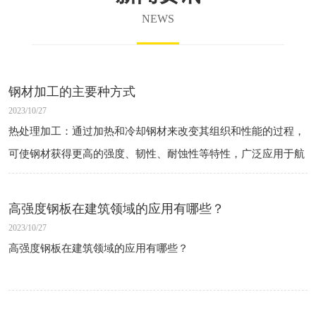
NEWS
钢材加工的主要种方式
2023/10/27
热处理加工：通过加热和冷却钢材来改变其组织和性能的过程，
可使钢材获得更高的强度、韧性、耐蚀性等特性，广泛应用于航
空航天、汽车、造船、机械制造等领域。
冷加工加工：在室温下对钢材进行拉伸、压缩、弯曲等加工工
高强度钢板在建筑领域的应用有哪些？
艺，提高钢材的强度、硬度和均匀性，常用于制造 高 强度 结构
2023/10/27
件、弹簧、线材等产品。
高强度钢板在建筑领域的应用有哪些？