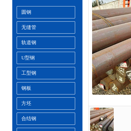
圆钢
无缝管
轨道钢
U型钢
工型钢
钢板
方坯
合结钢