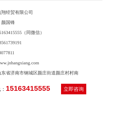
航翔经贸有限公司
：颜国锋
163415555（同微信）
61739191
077811
.jnhangxiang.com
山东省济南市钢城区颜庄街道颜庄村村南
15163415555
线：
立即咨询