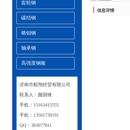
齿轮钢
信息详情
碳结钢
铬钼钢
轴承钢
高强度钢板
济南市航翔经贸有限公司
联系人：颜国锋
手机：15163415555
手机：13561739191
QQ：383077811