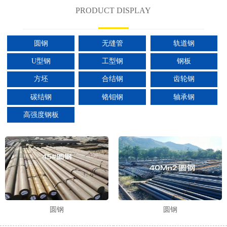
PRODUCT DISPLAY
圆钢
无缝管
轨道钢
U型钢
工型钢
钢板
方坯
合结钢
齿轮钢
碳结钢
铬钼钢
轴承钢
高强度钢板
圆钢
圆钢