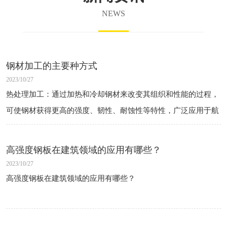
NEWS
钢材加工的主要种方式
2023/10/27
热处理加工：通过加热和冷却钢材来改变其组织和性能的过程，
可使钢材获得更高的强度、韧性、耐蚀性等特性，广泛应用于航
空航天、汽车、造船、机械制造等领域。
冷加工加工：在室温下对钢材进行拉伸、压缩、弯曲等加工工
高强度钢板在建筑领域的应用有哪些？
艺，提高钢材的强度、硬度和均匀性，常用于制造 高 强度 结构
2023/10/27
件、弹簧、线材等产品。
高强度钢板在建筑领域的应用有哪些？