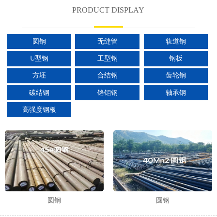
PRODUCT DISPLAY
圆钢
无缝管
轨道钢
U型钢
工型钢
钢板
方坯
合结钢
齿轮钢
碳结钢
铬钼钢
轴承钢
高强度钢板
圆钢
圆钢