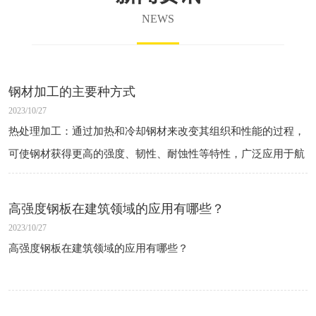
NEWS
钢材加工的主要种方式
2023/10/27
热处理加工：通过加热和冷却钢材来改变其组织和性能的过程，
可使钢材获得更高的强度、韧性、耐蚀性等特性，广泛应用于航
空航天、汽车、造船、机械制造等领域。
冷加工加工：在室温下对钢材进行拉伸、压缩、弯曲等加工工
高强度钢板在建筑领域的应用有哪些？
艺，提高钢材的强度、硬度和均匀性，常用于制造 高 强度 结构
2023/10/27
件、弹簧、线材等产品。
高强度钢板在建筑领域的应用有哪些？